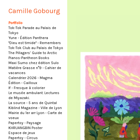
Camille Gobourg
Portfolio
Tok-Tok Parade au Palais de
Tokyo
Yune - Édition Panthera
"Dieu est timide" - Remembers
Tok-Tok Club au Palais de Tokyo
The Pillagers’ Guide to Arctic
Pianos-Pantheon Books
Maxi Sumo chez édition Sulo
Matière Grasse n°9 - Cahier de
vacances
Calendrier 2026 - Magma
Édition - Cailloux
If - Fresque à colorier
Le musée ambulant. Lectures
de Miyazaki.
La source - 5 ans de Quintal
Kiblind Magazine - Ville de Lyon
Mairie du 1er arr Lyon - Carte de
voeux
Papertoy - Paysage
KHRUANGBIN Poster
Espace de jeux
Papertoy - Circus