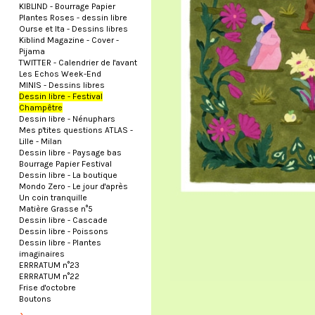
KIBLIND - Bourrage Papier
Plantes Roses - dessin libre
Ourse et Ita - Dessins libres
Kiblind Magazine - Cover -
Pijama
TWITTER - Calendrier de l'avant
Les Echos Week-End
MINIS - Dessins libres
Dessin libre - Festival
Champêtre
Dessin libre - Nénuphars
Mes p'tites questions ATLAS -
Lille - Milan
Dessin libre - Paysage bas
Bourrage Papier Festival
Dessin libre - La boutique
Mondo Zero - Le jour d'après
Un coin tranquille
Matière Grasse n°5
Dessin libre - Cascade
Dessin libre - Poissons
Dessin libre - Plantes
imaginaires
ERRRATUM n°23
ERRRATUM n°22
Frise d'octobre
Boutons