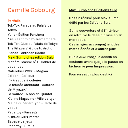
Camille Gobourg
Maxi Sumo chez Éditions Sulo
Dessin réalisé pour Maxi Sumo
Portfolio
édité par les Éditions Sulo.
Tok-Tok Parade au Palais de
Tokyo
Sur la couverture et à l’intérieur
Yune - Édition Panthera
on retrouve le dessin divisé en 12
"Dieu est timide" - Remembers
morceaux.
Tok-Tok Club au Palais de Tokyo
Ces images accompagnent des
The Pillagers’ Guide to Arctic
mots fléchés et d’autres jeux.
Pianos-Pantheon Books
Sur la 3
image le dessin en
Maxi Sumo chez édition Sulo
eme
couleurs avant que je le passe en
Matière Grasse n°9 - Cahier de
bichromie pour l'impression.
vacances
Calendrier 2026 - Magma
Pour en savoir plus c'est
ici
Édition - Cailloux
If - Fresque à colorier
Le musée ambulant. Lectures
de Miyazaki.
La source - 5 ans de Quintal
Kiblind Magazine - Ville de Lyon
Mairie du 1er arr Lyon - Carte de
voeux
Papertoy - Paysage
KHRUANGBIN Poster
Espace de jeux
Papertoy - Circus