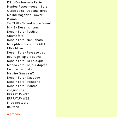
KIBLIND - Bourrage Papier
Plantes Roses - dessin libre
Ourse et Ita - Dessins libres
Kiblind Magazine - Cover -
Pijama
TWITTER - Calendrier de l'avant
MINIS - Dessins libres
Dessin libre - Festival
Champêtre
Dessin libre - Nénuphars
Mes p'tites questions ATLAS -
Lille - Milan
Dessin libre - Paysage bas
Bourrage Papier Festival
Dessin libre - La boutique
Mondo Zero - Le jour d'après
Un coin tranquille
Matière Grasse n°5
Dessin libre - Cascade
Dessin libre - Poissons
Dessin libre - Plantes
imaginaires
ERRRATUM n°23
ERRRATUM n°22
Frise d'octobre
Boutons
À propos