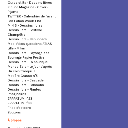
Ourse et Ita - Dessins libres
Kiblind Magazine - Cover -
Pijama
TWITTER - Calendrier de l'avant
Les Echos Week-End
MINIS - Dessins libres
Dessin libre - Festival
Champêtre
Dessin libre - Nénuphars
Mes p'tites questions ATLAS -
Lille - Milan
Dessin libre - Paysage bas
Bourrage Papier Festival
Dessin libre - La boutique
Mondo Zero - Le jour d'après
Un coin tranquille
Matière Grasse n°5
Dessin libre - Cascade
Dessin libre - Poissons
Dessin libre - Plantes
imaginaires
ERRRATUM n°23
ERRRATUM n°22
Frise d'octobre
Boutons
À propos