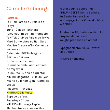
Camille Gobourg
Poster pour le concert de
KHRUANGBIN à Santa Barbara.
Au Santa Barbara Bowl
Portfolio
accompagnés de Kikagaku Moyo
Tok-Tok Parade au Palais de
le 6/11/21.
Tokyo
.
Yune - Édition Panthera
Illustration A3, feutres à alcool et
"Dieu est timide" - Remembers
crayons de couleurs.
Tok-Tok Club au Palais de Tokyo
Roughs proposés en amont.
Maxi Sumo chez édition Sulo
.
Matière Grasse n°9 - Cahier de
Typographie "Nouvelle Savate"
vacances
Max Esnée
Calendrier 2026 - Magma
Édition - Cailloux
=> Scroll horizontal
If - Fresque à colorier
Le musée ambulant. Lectures
de Miyazaki.
La source - 5 ans de Quintal
Kiblind Magazine - Ville de Lyon
Mairie du 1er arr Lyon - Carte de
voeux
Papertoy - Paysage
KHRUANGBIN Poster
Espace de jeux
Papertoy - Circus
KIBLIND - Bourrage Papier
Plantes Roses - dessin libre